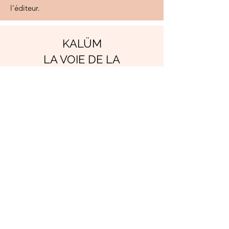
l'éditeur.
KALÜM
LA VOIE DE LA
CONNEXION
Tome 2.
Lila ou l'Appel de la Mère monde
Un an après sa rencontre avec la chamane
Dana et son initiation à la spiritualité celte, Lila
répond à l’appel de l’Aînée algonquine. Cette
invitation la conduit à explorer les savoirs
ancestraux des femmes médecines
algonquines. Guidée par cette leader
spirituelle, Lila s’engage dans une aventure où
elle découvre peu à peu ses pouvoirs en tant
que femme.