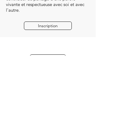
vivante et respectueuse avec soi et avec
l'autre.
Inscription
NOUS SERONS ENSEMBLE POUR CE RDV
Contact
KALÜM
LA VOIE DE LA CONNEXION
Tome 1.
Lila et l'Esprit de l'Ours
Lila est une adolescente qui vit avec sa
mère dans une grande ville au Canada.