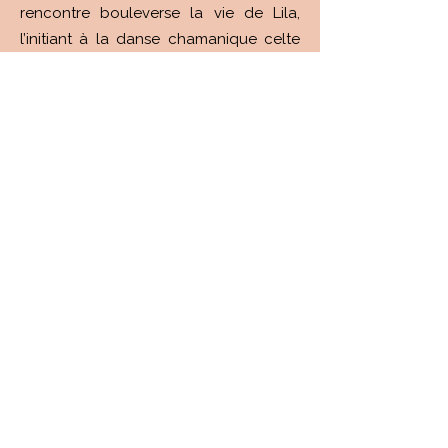
rencontre bouleverse la vie de Lila,
l’initiant à la danse chamanique celte
et à la connexion avec la nature. Cette
femme, discrète mais puissante, la
guide dans son initiation et ses
mystères, la menant vers une
compréhension plus profonde d’elle-
même et du monde peuplé qui
l'entoure, de ses êtres visibles et
invisibles.